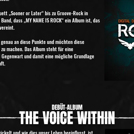
tt „Sooner or Later“ bis zu Groove-Rock in
 Band, dass „MY NAME IS ROCK“ ein Album ist, das
vereint.
r genau an diese Punkte
und möchten diese
r zu machen.
Das Album steht für eine
 Gegenwart und damit eine mögliche Grundlage
ft.
DEBÜT-ALBUM
THE VOICE WITHIN
ickelt und wie dies unser Leben beeinflusst, ist