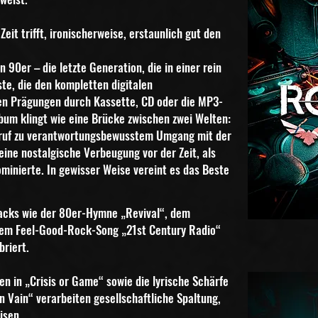
Zeit trifft, ironischerweise, erstaunlich gut den
n 90er – die letzte Generation,
die in einer rein
te, die den kompletten digitalen
hen Prägungen durch Kassette, CD oder die MP3-
bum klingt wie eine Brücke zwischen zwei Welten:
ruf zu verantwortungsbewusstem Umgang mit der
 eine
nostalgische Verbeugung vor der Zeit, als
minierte. In gewisser
Weise vereint es das Beste
acks wie der 80er-Hymne „Revival“, dem
em Feel-Good-Rock-Song „21st Century Radio“
briert.
en in „Crisis or Game“ sowie die lyrische Schärfe
n Vain“ verarbeiten gesellschaftliche Spaltung,
isen.