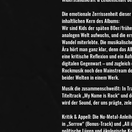
Die emotionale Zerrissenheit dieser 
inhaltlichen
Kern des Albums:
Wir sind Kids der späten 80er/frühe
analogen Welt aufwuchs, und die ers
Wandel
miterlebte. Die musikalisc
Ära hört man ganz klar,
denn das Al
eine kritische Reflexion und ein
Auf
digitalen Gegenwart – und zugleich
Rockmusik noch den Mainstream do
beider Welten in einem Werk.
Musik die zusammenschweißt: In Tr
Titeltrack „My
Name is Rock“ und d
wird der Sound, der uns
prägte, zele
Kritik & Appell: Die Nu-Metal-Anleih
in
„Sorrow“ (Bonus-Track) und „All i
politische Lügen
und ökologische Kr