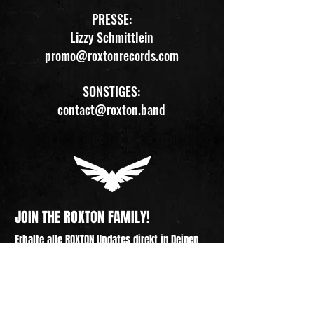
PRESSE:
Lizzy Schmittlein
promo@roxtonrecords.com
SONSTIGES:
contact@roxton.band
JOIN THE ROXTON FAMILY!
Erhalte alle ROXTON Updates direkt in Deinen 
Posteingang. Tourdaten, neues Merch, 
Vorverkäufe, Veröffentlichungen und mehr. 
Melde Dich jetzt an und werde ein Teil 
unserer Reise!